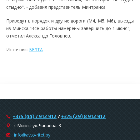
стыдно", - добавил представитель Минтранса.
Приведут в порядок и другие дороги (М4, М5, М6), выезды
из Минска."Все работы намерены завершить до 1 июня", -
отметил Александр Головнев.
Источник:
БЕЛТА
+375 (44) 7 912 912
/
+375 (29) 8 912 912
г. Минск, ул. Чапаева, 3
infо@avtо-ritеt.by