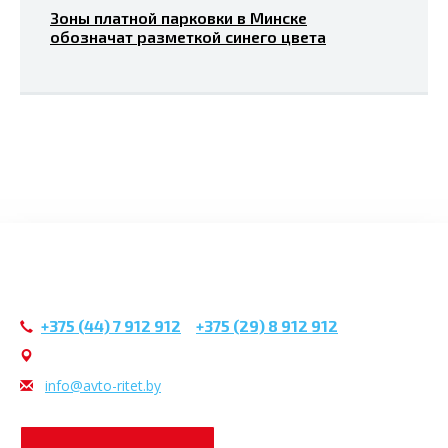
Зоны платной парковки в Минске
обозначат разметкой синего цвета
+375 (44) 7 912 912
/
+375 (29) 8 912 912
г. Минск, ул. Чапаева, 3
infо@avtо-ritеt.by