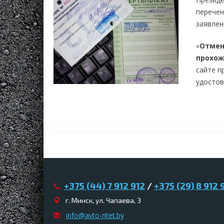
перече
заявлен
«
Отмен
прохож
сайте п
удостов
+375 (44) 7 912 912
/
+375 (29) 8 912 
г. Минск, ул. Чапаева, 3
infо@avtо-ritеt.by