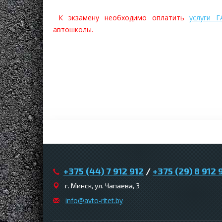
К экзамену необходимо оплатить
услуги Г
автошколы.
+375 (44) 7 912 912
/
+375 (29) 8 912 
г. Минск, ул. Чапаева, 3
infо@avtо-ritеt.by