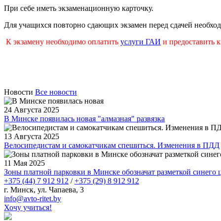
При себе иметь экзаменационную карточку.
Для учащихся повторно сдающих экзамен перед сдачей необход
К экзамену необходимо оплатить
услуги ГАИ
и предоставить к
Новости
Все новости
24 Августа 2025
В Минске появилась новая "алмазная" развязка
13 Августа 2025
Велосипедистам и самокатчикам спешиться. Изменения в ПДД
11 Мая 2025
Зоны платной парковки в Минске обозначат разметкой синего 
+375 (44) 7 912 912
/
+375 (29) 8 912 912
г. Минск, ул. Чапаева, 3
infо@avtо-ritеt.by
Хочу учиться!