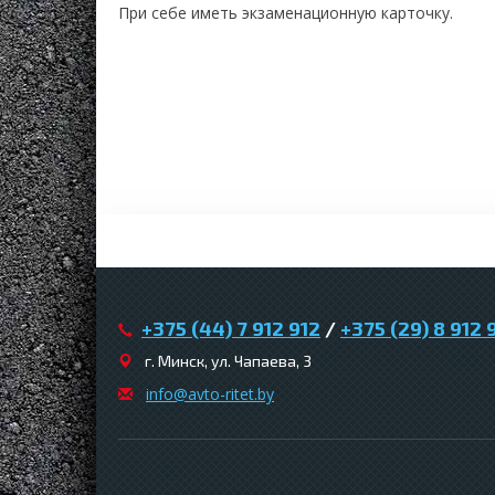
При себе иметь экзаменационную карточку.
+375 (44) 7 912 912
/
+375 (29) 8 912 
г. Минск, ул. Чапаева, 3
infо@avtо-ritеt.by