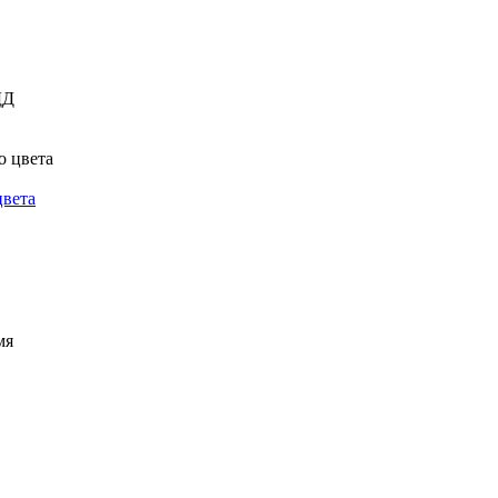
цвета
мя