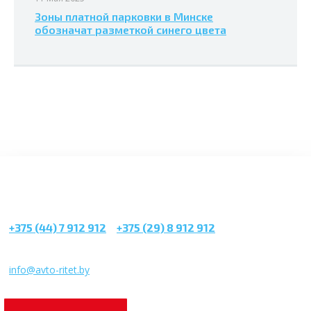
Зоны платной парковки в Минске
обозначат разметкой синего цвета
+375 (44) 7 912 912
/
+375 (29) 8 912 912
г. Минск, ул. Чапаева, 3
infо@avtо-ritеt.by