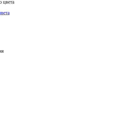
цвета
мя