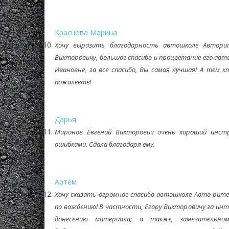
Краснова Марина
Хочу выразить благодарность автошколе Авторит
Викторовичу, большое спасибо и процветание его ав
Ивановне, за всё спасибо, Вы самая лучшая! А тем
пожалеете!
Дарья
Миронов Евгений Викторович очень хороший инстр
ошибками. Сдала благодаря ему.
Артём
Хочу сказать огромное спасибо автошколе Авто-рите
по вождению! В частности, Егору Викторовичу за инт
донесению материала; а также, замечательно