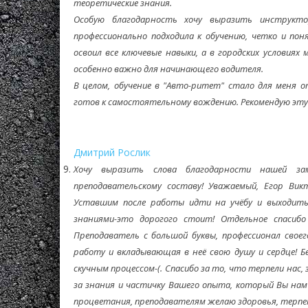
теоретические знания.
Особую благодарность хочу выразить инструкто
профессионально подходила к обучению, четко и по
освоил все ключевые навыки, а в городских условиях
особенно важно для начинающего водителя.
В целом, обучение в "Авто-ритет" стало для меня о
готов к самостоятельному вождению. Рекомендую эту
Дмитрий Рослик
Хочу выразить слова благодарности нашей за
преподавательскому составу! Уважаемый, Егор Вик
Уставшим после работы идти на учёбу и выходить
знаниями-это дорогого стоит! Отдельное спасиб
Преподаватель с большой буквы, профессионал свое
работу и вкладывающая в неё свою душу и сердце! Б
скучным процессом-(. Спасибо за то, что терпели нас,
за знания и частичку Вашего опыта, который Вы нам
процветания, преподавателям желаю здоровья, терпен