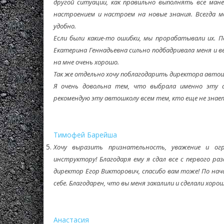
другой ситуации, как правильно выполнять все ман
настроением и настроем на новые знания. Всегда м
удобно.
Если были какие-то ошибки, мы прорабатывали их. П
Екатерина Геннадьевна сильно подбадривала меня и ве
на мне очень хорошо.
Так же отдельно хочу поблагодарить директора автош
Я очень довольна тем, что выбрала именно эту а
рекомендую эту автошколу всем тем, кто еще не знае
Тимофей Барейша
Хочу выразить признательность, уважение и ог
инструктору! Благодаря ему я сдал все с первого ра
директор Егор Викторович, спасибо вам тоже! По нач
себе. Благодарен, что вы меня закалили и сделали хор
Анастасия