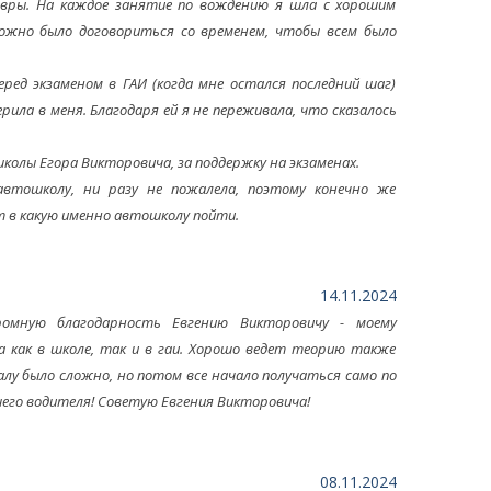
евры. На каждое занятие по вождению я шла с хорошим
ожно было договориться со временем, чтобы всем было
еред экзаменом в ГАИ (когда мне остался последний шаг)
рила в меня. Благодаря ей я не переживала, что сказалось
колы Егора Викторовича, за поддержку на экзаменах.
втошколу, ни разу не пожалела, поэтому конечно же
т в какую именно автошколу пойти.
14.11.2024
ромную благодарность Евгению Викторовичу - моему
за как в школе, так и в гаи. Хорошо ведет теорию также
алу было сложно, но потом все начало получаться само по
ошего водителя! Советую Евгения Викторовича!
08.11.2024