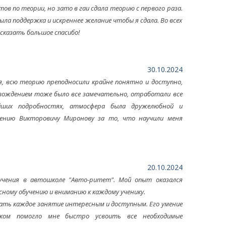
в по теории, но зато в гаи сдала теорию с первого раза.
была поддержка и искреннее желание чтобы я сдала. Во всех
 сказать большое спасибо!
30.10.2024
я, всю теорию преподносили крайне понятно и доступно,
С вождением тоже было все замечательно, отработали все
йших подробностях, атмосфера была дружелюбной и
гению Викторовичу Миронову за то, что научили меня
20.10.2024
учения в автошколе "Авто-ритет". Мой опыт оказался
ному обучению и вниманию к каждому ученику.
лать каждое занятие интересным и доступным. Его умение
ом помогло мне быстро усвоить все необходимые