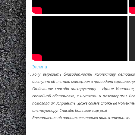
Эллина
Хочу выразить благодарность коллективу автошкол
доступно объяснали материал и приводили хорошие пр
Отдельное спасибо инструктору – Ирине Ивановне, 
спокойной обстановке, с шутками и разговорами. Вс
помогала их исправить. Даже самые сложные моменты
инструктору. Спасибо большое еще раз!
Впечатления об автошколе только положительные.