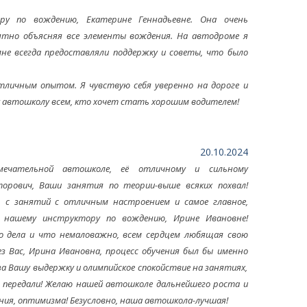
ру по вождению, Екатерине Геннадьевне. Она очень
нятно объясняя все элементы вождения. На автодроме я
 мне всегда предоставляли поддержку и советы, что было
тличным опытом. Я чувствую себя уверенно на дороге и
 автошколу всем, кто хочет стать хорошим водителем!
20.10.2024
мечательной автошколе, её отличному и сильному
торович, Ваши занятия по теории-выше всяких похвал!
 с занятий с отличным настроением и самое главное,
о нашему инструктору по вождению, Ирине Ивановне!
го дела и что немаловажно, всем сердцем любящая свою
ез Вас, Ирина Ивановна, процесс обучения был бы именно
 за Вашу выдержку и олимпийское спокойствие на занятиях,
 передали! Желаю нашей автошколе дальнейшего роста и
ия, оптимизма! Безусловно, наша автошкола-лучшая!