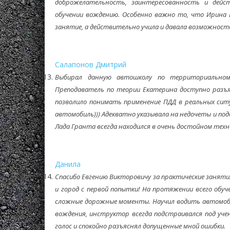
доброжелательность, заинтересованность и дейст
обучении вождению. Особенно важно то, что Ирина 
занятие, а действительно учила и давала возможност
Салапонов Дмитрий
Выбирал данную автошколу по территориальном
Преподаватель по теории Екатерина доступно разъя
позволило понимать применение ПДД в реальных сит
автомобиль))) Адекватно указывала на недочеты и под
Лада Гранта всегда находился в очень достойном тех
Данила
Спасибо Евгению Викторовичу за практические занятия
и город с первой попытки! На протяжении всего обуч
сложные дорожные моменты. Научил водить автомобил
вождения, инструктор всегда подстраивался под уче
голос и спокойно разъяснял допущенные мной ошибки.