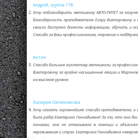
Андрей, группа 178
Хочу поблагодарить автошколу АВТО-РИТЕТ за получ
благодарность преподавателю Егору Викторовичу и 
смогли доступно донести информацию, обучить и осв
Спасибо за Ваш профессионализм, терпение и поддержк
Антон
Спасибо большое коллективу автошколы за профессион
Викторовичу за крайне насыщенные лекции и Миронов
на высоком уровне.
Валерия Овчинникова
Хочу сказать огромнейшее спасибо преподавателю, и 
была рада) Екатерине Геннадьевне! За то, что она д
понимал, она не отказывала в помощи и объяснял
переживания и страх. Екатерина Геннадьевна невероят