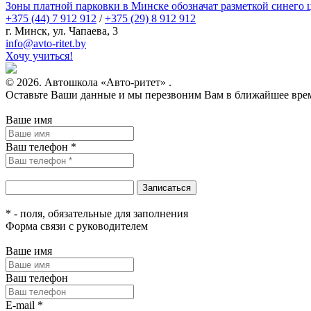
Зоны платной парковки в Минске обозначат разметкой синего 
+375 (44) 7 912 912
/
+375 (29) 8 912 912
г. Минск, ул. Чапаева, 3
infо@avtо-ritеt.by
Хочу учиться!
© 2026. Автошкола «Авто-ритет» .
Оставьте Ваши данные и мы перезвоним Вам в ближайшее вре
Ваше имя
Ваш телефон *
* - поля, обязательные для заполнения
Форма связи с руководителем
Ваше имя
Ваш телефон
E-mail *