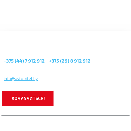
+375 (44) 7 912 912
/
+375 (29) 8 912 912
г. Минск, ул. Чапаева, 3
infо@avtо-ritеt.by
ХОЧУ УЧИТЬСЯ!